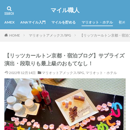
マイル職人
AMEX
ANAマイル入門
マイルを貯める
マリオット・ホテル
初めて
HOME
マリオットアメックス/SPG
【リッツカールトン京都・宿泊
【リッツカールトン京都・宿泊ブログ】サプライズ
演出・段取りも最上級のおもてなし！
2022年12月14日
マリオットアメックス/SPG
,
マリオット・ホテル