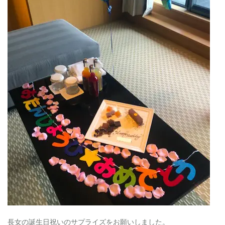
の
部
屋
で
1.0.2
夕
食
の
デ
ザ
ー
ト
で
1.0.3
夕
食
か
ら
戻
っ
た
部
長女の誕生日祝いのサプライズをお願いしました。
屋