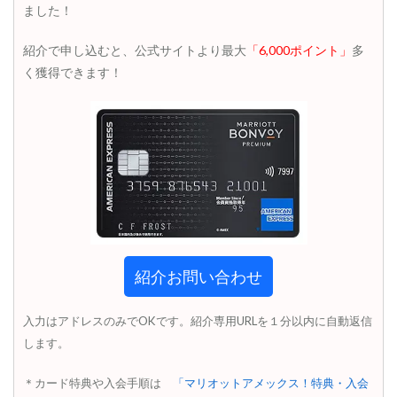
ました！
紹介で申し込むと、公式サイトより最大
「6,000ポイント」
多
く獲得できます！
紹介お問い合わせ
入力はアドレスのみでOKです。紹介専用URLを１分以内に自動返信
します。
＊カード特典や入会手順は
「マリオットアメックス！特典・入会