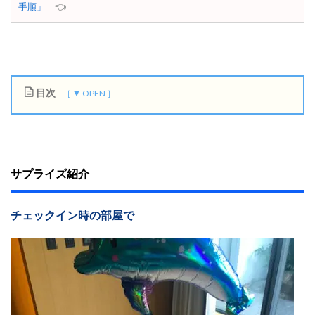
手順」
👈
目次
1
サ
プ
ラ
イ
サプライズ紹介
ズ
紹
介
チェックイン時の部屋で
1.0.1
チ
ェ
ッ
ク
イ
ン
時