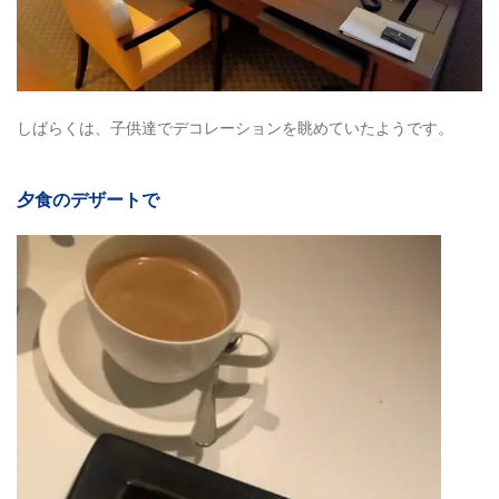
ニ
ュ
ー
4
お
しばらくは、子供達でデコレーションを眺めていたようです。
ま
け
；
お
夕食のデザートで
部
屋
の
ア
ッ
プ
グ
レ
ー
ド
5
ま
と
め