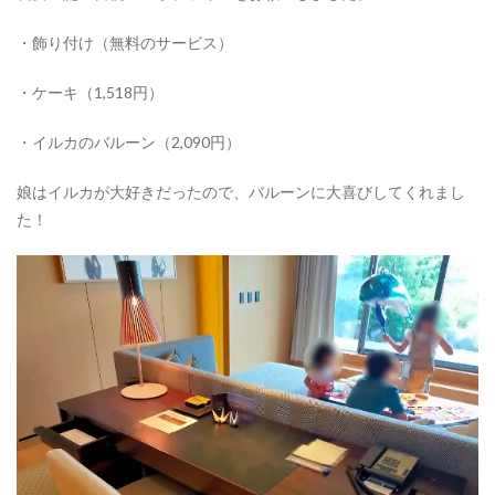
で
・飾り付け（無料のサービス）
2
サ
・ケーキ（1,518円）
プ
ラ
イ
・イルカのバルーン（2,090円）
ズ
の
娘はイルカが大好きだったので、バルーンに大喜びしてくれまし
段
取
た！
り
も
最
上
級
3
サ
プ
ラ
イ
ズ
の
メ