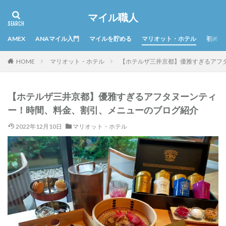
マイル職人
AMEX
ANAマイル入門
マイルを貯める
マリオット・ホテル
初めて
HOME
マリオット・ホテル
【ホテルザ三井京都】優雅すぎるアフ
【ホテルザ三井京都】優雅すぎるアフタヌーンティ
ー！時間、料金、割引、メニューのブログ紹介
2022年12月10日
マリオット・ホテル