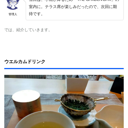
ヒ
ー
室内に。テラス席が楽しみだったので、次回に期
待です。
管理人
7
か
か
では、紹介していきます。
っ
た
食
事
代
（
ウエルカムドリンク
一
人
分
）
8
感
想