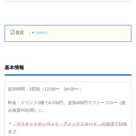
目次
1
基
本
情
報
基本情報
2
ウ
エ
提供時間：2部制（12:00〜 14:00〜）
ル
カ
ム
料金：ドリンク2種で6,100円。追加600円でフリーフロー（飲
ド
み放題90分間）に。
リ
ン
ク
＊
「マリオットボンヴォイ・アメックスカード」の決済で15%
オフ
3