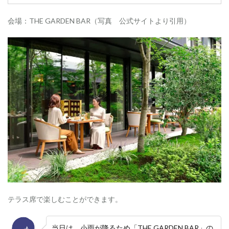
カ
ク
会場：THE GARDEN BAR（写真 公式サイトより引用）
テ
ル
4
ス
イ
ー
ツ
5
紅
茶
6
ハ
ー
ブ
テ
ィ
ー
テラス席で楽しむことができます。
・
コ
ー
当日は、小雨が降るため「THE GARDEN BAR」の