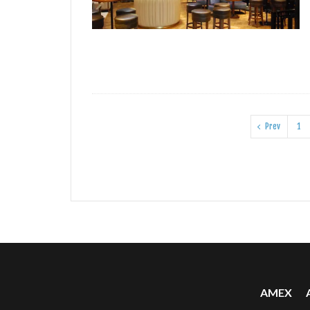
Prev
1
AMEX