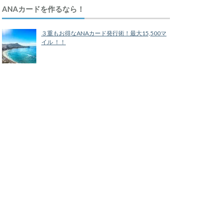
ANAカードを作るなら！
３重もお得なANAカード発行術！最大15,500マ
イル ！！