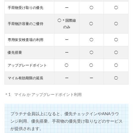
ン
手荷物受け取りの優先
ー
◯
◯
ジ
が
利
◯ ＊国際線
手荷物許容量のご優待
◯
◯
用
のみ
で
き
専用保安検査場の利用
ー
◯
◯
る
2.3
優先搭乗
ー
◯
◯
全
て
アップグレードポイント
◯
◯
◯
に
「
マイル有効期限の延長
ー
ー
◯
優
先
」
＊1 マイル か アップグレードポイント利用
さ
れ
、
時
プラチナ会員以上になると、優先チェックインやANAラウ
間
ンジ利用、優先搭乗、手荷物の優先受け取りなどのサービス
の
短
が提供されます。
縮