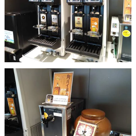
テ
ー
タ
ス
4
A
N
A
プ
レ
ミ
ア
ム
メ
ン
バ
ー
に
な
る
に
は
？
4.1