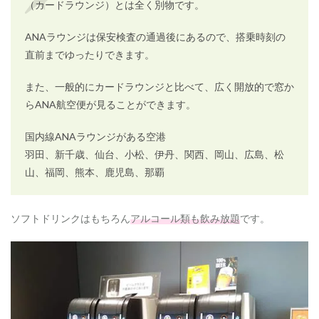
（カードラウンジ）とは全く別物です。
2.5
フ
ANAラウンジは保安検査の通過後にあるので、搭乗時刻の
ラ
直前までゆったりできます。
イ
ト
ボ
また、一般的にカードラウンジと比べて、広く開放的で窓か
ー
らANA航空便が見ることができます。
ナ
ス
マ
国内線ANAラウンジがある空港
イ
羽田、新千歳、仙台、小松、伊丹、関西、岡山、広島、松
ル
の
山、福岡、熊本、鹿児島、那覇
ア
ッ
プ
ソフトドリンクはもちろん
アルコール類も飲み放題
です。
3
も
う
１
つ
の
ス