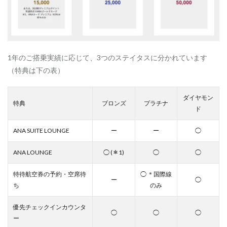
ム
メ
ン
バ
ー
の
1年のご搭乗実績に応じて、3つのステイタスに分かれています
特
（特典は下の表）
典
2.1
ダイヤモン
特
特典
ブロンズ
プラチナ
待
ド
航
空
ANA SUITE LOUNGE
ー
ー
◯
券
の
ANA LOUNGE
◯ (＊1)
◯
◯
優
先
特待航空券の予約・空席待
◯ ＊国際線
2.2
ー
◯
ち
のみ
A
N
A
優先チェックインカウンタ
◯
◯
◯
ラ
ー
ウ