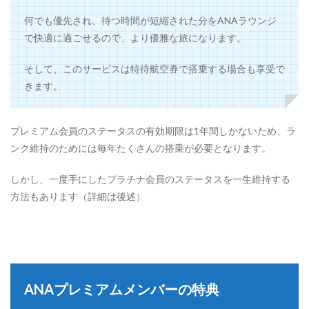
＆
何でも優先され、待つ時間が短縮された分をANAラウンジ
ゆ
っ
で快適に過ごせるので、より優雅な旅になります。
た
り
そして、このサービスは特待航空券で搭乗する場合も享受で
で
き
きます。
る
2.3.0.1
プレミアム会員のステータスの有効期限は1年間しかないため、ラ
優
先
ンク維持のためには毎年たくさんの搭乗が必要となります。
チ
ェ
しかし、一度手にしたプラチナ会員のステータスを一生維持する
ッ
ク
方法もあります（詳細は後述）
イ
ン
カ
ウ
ン
タ
ー
ANAプレミアムメンバーの特典
2.3.0.2