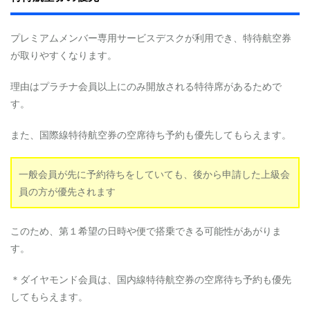
ア
ッ
プ
プレミアムメンバー専用サービスデスクが利用でき、特待航空券
グ
が取りやすくなります。
レ
ー
ド
理由はプラチナ会員以上にのみ開放される特待席があるためで
ポ
す。
イ
ン
ト
また、国際線特待航空券の空席待ち予約も優先してもらえます。
2.4.0.1
座
一般会員が先に予約待ちをしていても、後から申請した上級会
席
員の方が優先されます
の
ア
ッ
プ
このため、第１希望の日時や便で搭乗できる可能性があがりま
グ
す。
レ
ー
ド
＊ダイヤモンド会員は、国内線特待航空券の空席待ち予約も優先
してもらえます。
2.4.0.2