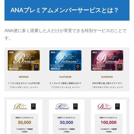
プ
ANAプレミアムメンバーサービスとは？
レ
ミ
ア
ム
ANA便に多く搭乗した人だけが享受できる特別サービスのことで
メ
ン
す。
バ
ー
サ
ー
ビ
ス
と
は
？
2
A
N
A
プ
レ
ミ
ア