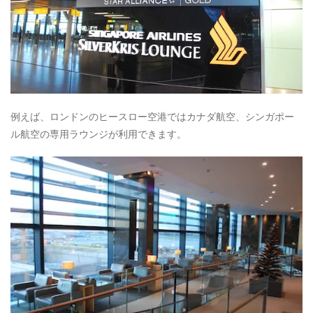
乗
ポ
イ
ン
ト
5
S
F
例えば、ロンドンのヒースロー空港ではカナダ航空、シンガポー
C
ル航空の専用ラウンジが利用できます。
会
員
は
ス
テ
ー
タ
ス
が
一
生
続
く
6