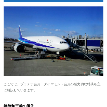
専
用
保
安
検
査
2.3.0.3
優
先
搭
乗
2.3.0.4
手
荷
物
優
先
受
ここでは、プラチナ会員・ダイヤモンド会員の魅力的な特典を主
け
に解説していきます。
取
り
2.4
特待航空券の優先