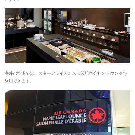
予
約
ク
ラ
ス
・
運
賃
種
別
ご
と
の
海外の空港では、スターアライアンス加盟航空会社のラウンジを
積
利用できます。
算
率
4.1.0.3
路
線
倍
率
4.1.0.4
搭