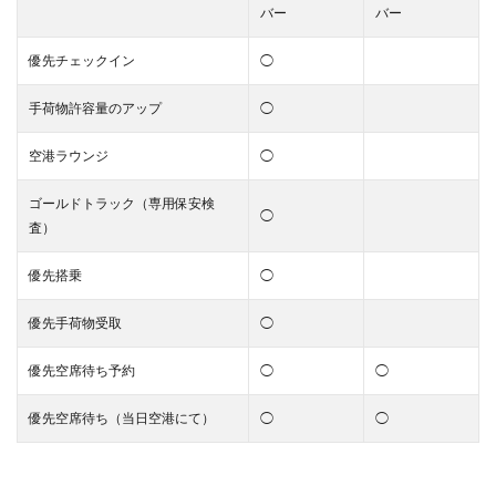
バー
バー
優先チェックイン
◯
手荷物許容量のアップ
◯
空港ラウンジ
◯
ゴールドトラック（専用保安検
◯
査）
優先搭乗
◯
優先手荷物受取
◯
優先空席待ち予約
◯
◯
優先空席待ち（当日空港にて）
◯
◯