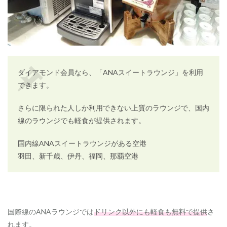
プ
レ
ミ
ア
ム
ポ
イ
ダイアモンド会員なら、「ANAスイートラウンジ」を利用
ン
ト
できます。
と
は
さらに限られた人しか利用できない上質のラウンジで、国内
？
線のラウンジでも軽食が提供されます。
4.1.0.1
区
国内線ANAスイートラウンジがある空港
間
基
羽田、新千歳、伊丹、福岡、那覇空港
本
マ
イ
レ
ー
ジ
国際線のANAラウンジでは
ドリンク以外にも軽食も無料で提供
さ
れます。
4.1.0.2