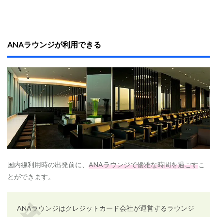
A
N
A
ラ
ウ
ANAラウンジが利用できる
ン
ジ
の
利
用
2.4.0.3
A
N
A
S
K
Y
コ
国内線利用時の出発前に、
ANAラウンジで優雅な時間を過ごす
こ
イ
とができます。
ン
へ
の
交
ANAラウンジはクレジットカード会社が運営するラウンジ
換