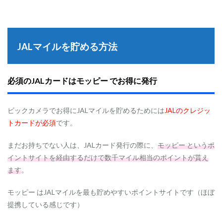
1
J
A
L
マ
JALマイルを貯める方法
イ
ル
を
貯
必須のJALカードはモッピー でお得に発行
め
る
方
法
ビックカメラでお得にJALマイルを貯めるためには
JALのクレジッ
トカードが必須
です。
1.1
必
須
まだお持ちでない人は、JALカード発行の際に、
モッピー というポ
の
イントサイトを経由するだけで数千マイル相当のポイントが貰え
J
ます
。
A
L
カ
モッピー はJALマイルを最も貯めやすいポイントサイトです（ほぼ
ー
提携している感じです）
ド
は