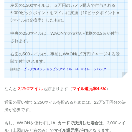
交
左図の1,500マイルは、５万円のカメラ購入で付与される
換
方
5,000ビックポイントをマイルに変換（10ビックポイント＝
法
3マイルの交換率）したもの。
1.5
家
中央の250マイルは、WAONでの支払い価格の0.5％が付与
電
されます。
だ
け
で
右図の500マイルは、事前にWAONに5万円チャージする段
は
階で付与されます。
な
い
詳細は
ビックカメラショッピングマイル – JALマイレージバンク
1.6
M
2,250マイル
なんと
も貯まります（
マイル還元率4.5%
）
a
c
で
通常の買い物で 2,250マイルを貯めるためには、22万5千円分の決
も
済が必要です。
貯
ま
る
もし、WAONを使わずに
JALカードで決済した場合
は、2,000マイ
！
ル（上図の左と右のみ）で
マイル還元率が4%
となります。