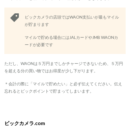
2
A
ビックカメラの店頭ではWAON支払いが最もマイル
N
が貯まります
A
マ
イ
マイルで貯める場合にはJALカードやJMB WAONカ
ル
ードが必要です
で
貯
め
た
ただし、WAONは５万円までしかチャージできないため、５万円
い
を超える分の買い物ではお得度が少し下がります。
人
へ
＊会計の際に「マイルで貯めたい」と必ず伝えてください。伝え
忘れるとビックポイントで貯まってしまいます。
ビックカメラ.com