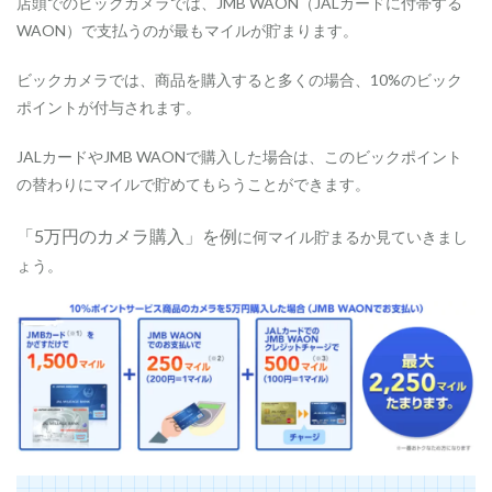
店頭でのビックカメラでは、JMB WAON（JALカードに付帯する
ッ
ク
WAON）で支払うのが最もマイルが貯まります。
カ
メ
ビックカメラでは、商品を購入すると多くの場合、10%のビック
ラ
.
ポイントが付与されます。
c
o
JALカードやJMB WAONで購入した場合は、このビックポイント
m
の替わりにマイルで貯めてもらうことができます。
1.4
モ
「5万円のカメラ購入」を例
に何マイル貯まるか見ていきまし
ッ
ピ
ょう。
ー
か
ら
J
A
L
マ
イ
ル
へ
の