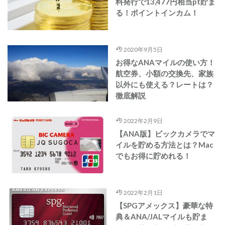
料発行で13,477円相当pt貯ま
る！ポイントインカム！
2020年9月5日
お得なANAマイルの使い方！
航空券、小額の交換先、家族
以外にも使える？レートは？
徹底解説
2022年2月9日
【ANA版】ビックカメラでマ
イルを貯める方法とは？Mac
でもお得に貯めれる！
2022年2月1日
【SPGアメックス】豪華な特
典＆ANA/JALマイルも貯ま