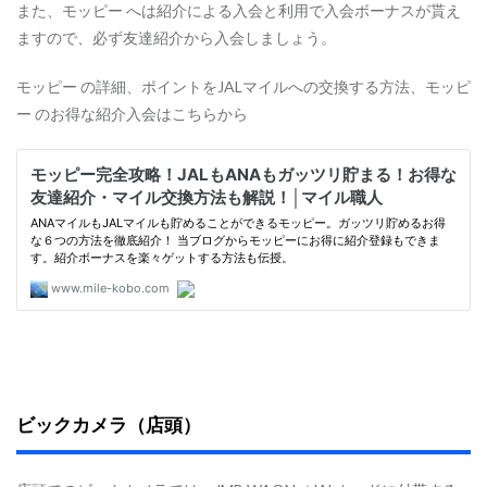
モ
また、モッピー へは紹介による入会と利用で入会ボーナスが貰え
ッ
ますので、必ず友達紹介から入会しましょう。
ピ
ー
で
モッピー の詳細、ポイントをJALマイルへの交換する方法、モッピ
お
ー のお得な紹介入会はこちらから
得
に
発
行
1.2
ビ
ッ
ク
カ
メ
ラ
（
店
頭
）
ビックカメラ（店頭）
1.3
ビ