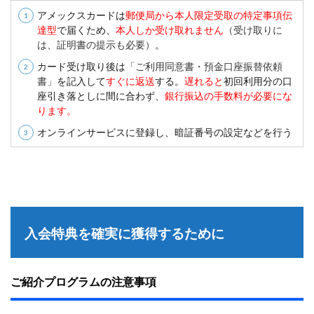
？
アメックスカードは
郵便局から本人限定受取の特定事項伝
達型
で届くため、
本人しか受け取れません
（受け取りに
4.6
は、証明書の提示も
必要）
。
⑥
審
カード受け取り後は
「ご利用同意書・預金口座振替依頼
査
書」
を記入して
すぐに返送
する。
遅れると
初回利用分の口
優
座引き落としに間に合わず、
銀行振込の手数料が必要にな
遇
ります。
は
あ
オンラインサービスに登録し、暗証番号の設定などを行う
る
の
？
4.7
⑦
カ
ー
入会特典を確実に獲得するために
ド
が
届
く
ご紹介プログラムの注意事項
ま
で
の