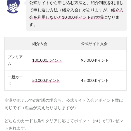
公式サイトから申し込む方法と、紹介制度を利用し
る
て申し込む方法（紹介入会）がありますが、
紹介入
1.3
会を利用しないと10
,000ポイントの大損
になりま
s
す。
t
e
p
３
紹介入会
公式サイト入会
.
紹
介
プレミア
100,000ポイント
95,000ポイント
側
ム
に
な
一般カー
っ
50,000ポイント
45,000ポイント
て
ド
さ
ら
に
空港やホテルでの勧誘の場合も、公式サイト入会とポイント数は
お
同じです（粗品が貰えたりはしますが）
得
に
！
どちらのカードも条件クリアに応じてポイント（pt）がプレゼン
トされます。
1.4