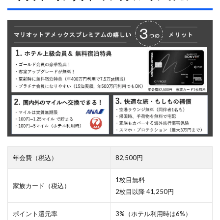
で
き
る
こ
と
3.1
ホ
テ
ル
に
無
料
宿
泊
3.1.0.1
ザ
年会費（税込）
82,500円
・
リ
ッ
1枚目無料
家族カード（税込）
ツ
2枚目以降 41,250円
・
カ
ー
ポイント還元率
3%（ホテル利用時は6%）