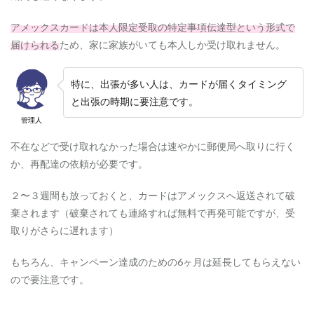
ッ
ト
アメックスカードは本人限定受取の特定事項伝達型という形式で
7.2.0.1
届けられる
ため、家に家族がいても本人しか受け取れません。
年
会
費
特に、出張が多い人は、カードが届くタイミング
が
と出張の時期に要注意です。
高
い
管理人
7.2.0.2
不在などで受け取れなかった場合は速やかに郵便局へ取りに行く
年
か、再配達の依頼が必要です。
間
2
5
２〜３週間も放っておくと、カードはアメックスへ返送されて破
0
棄されます（破棄されても連絡すれば無料で再発可能ですが、受
万
円
取りがさらに遅れます）
・
4
もちろん、キャンペーン達成のための6ヶ月は延長してもらえない
0
0
ので要注意です。
万
円