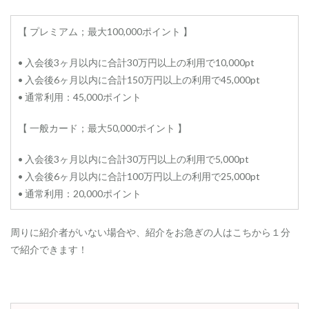
マ
リ
【 プレミアム；最大100,000ポイント 】
オ
ッ
ト
• 入会後3ヶ月以内に合計30万円以上の利用で10,000pt
・
• 入会後6ヶ月以内に合計150万円以上の利用で45,000pt
ボ
ン
• 通常利用：45,000ポイント
ヴ
ォ
【 一般カード；最大50,000ポイント 】
イ
・
ア
• 入会後3ヶ月以内に合計30万円以上の利用で5,000pt
メ
• 入会後6ヶ月以内に合計100万円以上の利用で25,000pt
ッ
• 通常利用：20,000ポイント
ク
ス
・
周りに紹介者がいない場合や、紹介をお急ぎの人はこちから１分
プ
レ
で紹介できます！
ミ
ア
ム
1.5