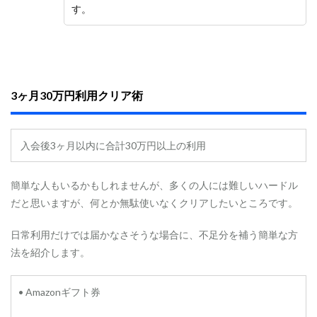
ド
す。
エ
リ
ー
ト
会
員
3ヶ月30万円利用クリア術
5.1.0.2
プ
ラ
入会後3ヶ月以内に合計30万円以上の利用
チ
ナ
エ
リ
簡単な人もいるかもしれませんが、多くの人には難しいハードル
ー
だと思いますが、何とか無駄使いなくクリアしたいところです。
ト
会
日常利用だけでは届かなさそうな場合に、不足分を補う簡単な方
員
に
法を紹介します。
な
り
や
• Amazonギフト券
す
い