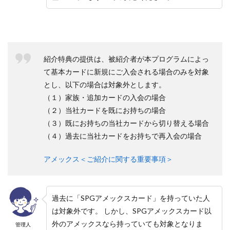
華
で
お
得
な
特
紹介特典の提供は、被紹介者が本プログラムによっ
典
て基本カードに新規にご入会される場合のみを対象
5.1
とし、以下の場合は対象外とします。
プ
（１）家族・追加カードの入会の場合
レ
ミ
（２）当社カードを既にお持ちの場合
ア
（３）既にお持ちの当社カードから切り替える場合
ム
カ
（４）過去に当社カードをお持ちで再入会の場合
ー
ド
アメックス＜ご紹介に関する重要事項＞
の
特
典
5.1.0.1
過去に「SPGアメックスカード」を持っていた人
ゴ
は対象外です。 しかし、SPGアメックスカード以
ー
外のアメックスなら持っていても対象となりま
管理人
ル