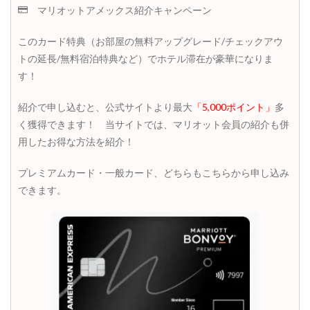
マ
マリオットアメックス紹介キャンペーン
リ
オ
このカード特典（お部屋の無料アップグレード/チェックアウ
ッ
トの延長/無料宿泊特典など）でホテル滞在が豪華になりま
ト
・
す！
ボ
ン
紹介で申し込むと、公式サイトより最大
「5,000ポイント」
多
ヴ
ォ
く獲得できます！ 当サイトでは、マリオット会員の紹介も併
イ
用したお得な方法を紹介！
・
ア
メ
プレミアムカード・一般カード、どちらもこちらから申し込み
ッ
できます。
ク
ス
・
カ
ー
ド
1.6
条
件