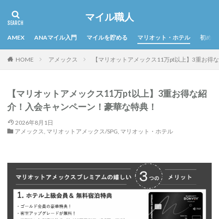
マイル職人
AMEX
ANAマイル入門
マイルを貯める
マリオット・ホテル
初めて
HOME
アメックス
【マリオットアメックス11万pt以上】3重お
【マリオットアメックス11万pt以上】3重お得な紹
介！入会キャンペーン！豪華な特典！
2026年8月1日
アメックス
,
マリオットアメックス/SPG
,
マリオット・ホテル