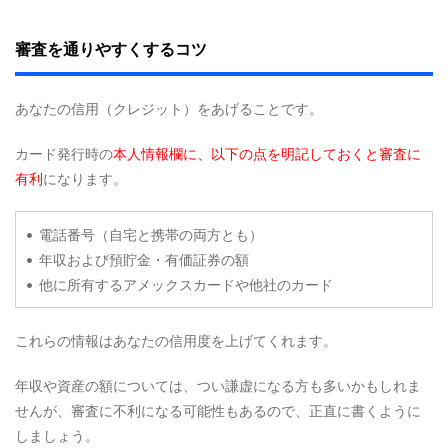
う
の
審査を通りやすくするコツ
は
危
険
か
あなたの信用（クレジット）をあげることです。
？
カード発行時の
本人情報欄に、以下の点を明記しておくと審査に
4.3
③
有利
になります。
紹
介
者
• 電話番号（自宅と携帯の両方とも）
に
• 年収および預貯金・有価証券の額
特
• 他に所有するアメックスカードや他社のカード
典
は
あ
る
これらの情報はあなたの信用度を上げてくれます。
の
？
年収や資産の額については、つい謙虚になる方も多いかもしれま
4.4
せんが、審査に不利になる可能性もあるので、正直に書くように
④
しましょう。
家