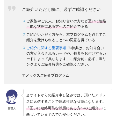
期
間
ご紹介いただく前に、必ずご確認ください
は
？
ご家族やご友人、お知り合いの方など
互いに連絡
4.8
可能な状態にある方へのご紹介
である
⑧
ご紹介いただく方から、本プログラムを通じてご
紹
紹介を受けられることへの同意を得ている
介
者
ご紹介に関する重要事項
※特典は、お知り合い
は
の方が入会されるカードや、特典をお付けするカ
何
ードによって異なります。ご紹介前に必ず、当リ
人
ま
ンクよりご紹介特典をご確認ください。
で
紹
アメックスご紹介プログラム
介
で
き
る
当サイトからの紹介申し込みでは、頂いたアドレ
の
？
スに返信することで連絡可能な状態になります。
「互いに連絡可能な状態にある方へのご紹介」
に
管理人
5
基づいていますのでご安心ください。
豪