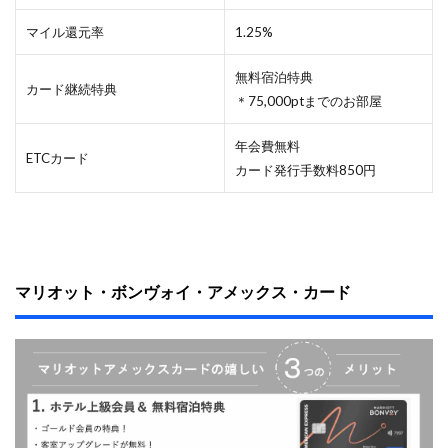
ル
ト
マイル還元率
1.25%
ン
東
京
無料宿泊特典
カード継続特典
（
＊75,000ptまでのお部屋
カ
テ
年会費無料
ゴ
ETCカード
リ
カード発行手数料850円
ー
８
）
3.2
宿
泊
マリオット・ボンヴォイ・アメックス・カード
割
引
・
ア
ッ
プ
グ
レ