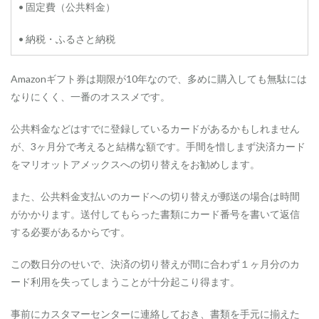
• 固定費（公共料金）
5.1.0.3
連
• 納税・ふるさと納税
泊
時
の
Amazonギフト券は期限が10年なので、多めに購入しても無駄には
プ
ロ
なりにくく、一番のオススメです。
パ
テ
公共料金などはすでに登録しているカードがあるかもしれません
ィ
が、3ヶ月分で考えると結構な額です。手間を惜しまず決済カード
ク
レ
をマリオットアメックスへの切り替えをお勧めします。
ジ
ッ
また、公共料金支払いのカードへの切り替えが郵送の場合は時間
ト
がかかります。送付してもらった書類にカード番号を書いて返信
5.2
する必要があるからです。
一
般
カ
この数日分のせいで、決済の切り替えが間に合わず１ヶ月分のカ
ー
ード利用を失ってしまうことが十分起こり得ます。
ド
の
特
事前にカスタマーセンターに連絡しておき、書類を手元に揃えた