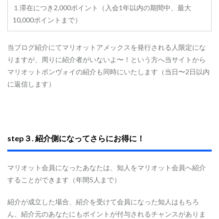
特
１滞在につき2,000ポイント（入会1年以内の期間中、最大
典
10,000ポイントまで）
を
確
実
当ブログ紹介にてマリオットアメックスを発行される人限定にな
に
獲
りますが、周りに紹介者がいないよ〜！という方へ当サイトから
得
マリオットボンヴォイの紹介も同時にいたします（当日〜2日以内
す
に返信します）
る
た
め
に
2.1
ご
step３.
紹介側になってさらにお得に！
紹
介
プ
マリオット会員になったあなたは、知人をマリオット会員へ紹介
ロ
することができます（年間5人まで）
グ
ラ
ム
紹介が成立した場合、紹介を受けて会員になった知人はもちろ
の
ん、紹介元のあなたにもポイントが付与されるチャンスがありま
注