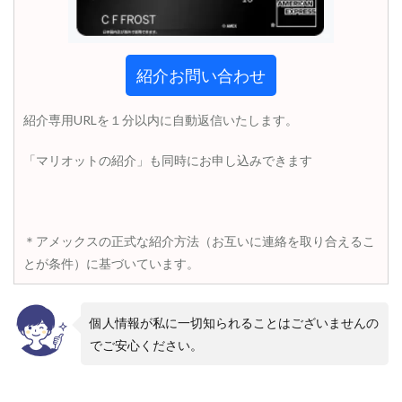
・
目
安
の
紹介お問い合わせ
年
収
紹介専用URLを１分以内に自動返信いたします。
1.7
審
査
「マリオットの紹介」も同時にお申し込みできます
を
通
り
や
す
＊アメックスの正式な紹介方法（お互いに連絡を取り合えるこ
く
とが条件）に基づいています。
す
る
コ
ツ
個人情報が私に一切知られることはございませんの
でご安心ください。
1.8
カ
ー
ド