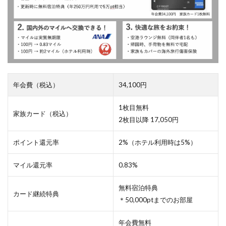
ー
ド
3.3
マ
イ
ル
に
交
換
年会費（税込）
34,100円
4
1枚目無料
紹
家族カード（税込）
介
2枚目以降 17,050円
プ
ロ
ポイント還元率
2%（ホテル利用時は5%）
グ
ラ
ム
マイル還元率
0.83%
に
つ
無料宿泊特典
い
カード継続特典
て
＊50,000ptまでのお部屋
の
Q
年会費無料