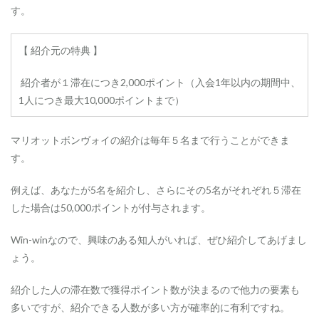
意
す。
事
項
【 紹介元の特典 】
2.2
3
紹介者が１滞在につき2,000ポイント（入会1年以内の期間中、
ヶ
月
1人につき最大10,000ポイントまで）
3
0
万
マリオットボンヴォイの紹介は毎年５名まで行うことができま
円
す。
利
用
ク
例えば、あなたが5名を紹介し、さらにその5名がそれぞれ５滞在
リ
した場合は50,000ポイントが付与されます。
ア
術
Win-winなので、興味のある知人がいれば、ぜひ紹介してあげまし
2.3
ょう。
注
意
す
紹介した人の滞在数で獲得ポイント数が決まるので他力の要素も
べ
多いですが、紹介できる人数が多い方が確率的に有利ですね。
き