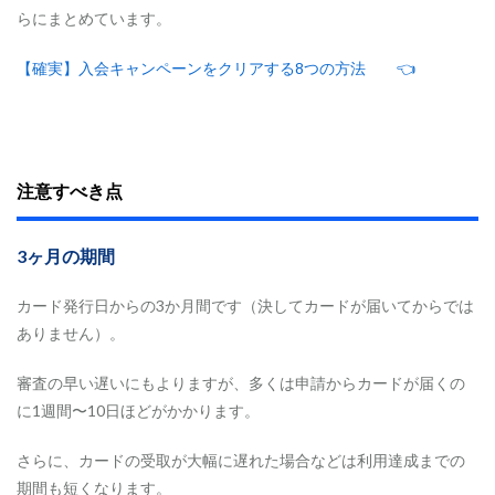
6.2
らにまとめています。
一
般
カ
【確実】入会キャンペーンをクリアする8つの方法 👈
ー
ド
の
補
償
注意すべき点
7
マ
リ
3
ヶ月の期間
オ
ッ
ト
カード発行日からの3か月間です（決してカードが届いてからでは
ア
ありません）。
メ
ッ
ク
審査の早い遅いにもよりますが、多くは申請からカードが届くの
ス
に1週間〜10日ほどがかかります。
の
デ
メ
さらに、カードの受取が大幅に遅れた場合などは利用達成までの
リ
期間も短くなります。