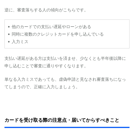
族
逆に、審査落ちする人の傾向がこちらです。
へ
の
紹
介
• 他のカードでの支払い遅延やローンがある
は
• 同時に複数のクレジットカードを申し込んでいる
で
• 入力ミス
き
る
の
支払い遅延がある方は支払いを済ませ、少なくとも半年後以降に
？
申し込むことで審査に通りやすくなります。
4.5
⑤
単なる入力ミスであっても、虚偽申請と見なされ審査落ちになっ
「
自
てしまうので、正確に入力しましょう。
分
を
紹
介
」
で
カードを受け取る際の注意点・届いてからすべきこと
き
る
の