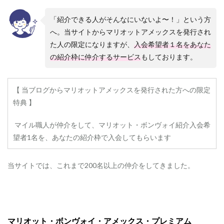
点
「紹介できる人がそんなにいないよ〜！」という方
2.3.0.1
3
へ。当サイトからマリオットアメックスを発行され
ヶ
た人の限定になりますが、
入会希望者１名をあなた
月
の紹介枠に仲介するサービス
もしております。
の
期
間
【 当ブログからマリオットアメックスを発行された方への限定
2.3.0.2
ご
特典 】
利
用
マイル職人が仲介をして、マリオット・ボンヴォイ紹介入会希
額
望者1名を、あなたの紹介枠で入会してもらいます
の
確
認
当サイトでは、これまで200名以上の仲介をしてきました。
3
ポ
イ
ン
ト
で
マリオット・ボンヴォイ・アメックス・プレミアム