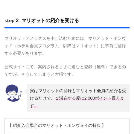
を
受
け
取
step２. マリオットの紹介を受ける
る
際
の
マリオットアメックスを申し込むためには、マリオット・ボンヴ
注
ォイ（ホテル会員プログラム；以降はマリオット）に事前に登録
意
点
する必要があります。
・
届
公式サイトにて、案内されるままに進むと登録（無料）できるの
い
て
ですが、そうしてしまうと大損です。
か
ら
す
実はマリオットの登録もマリオット会員の紹介を受
べ
けるだけで、
１滞在する度に2,000ポイント貰えま
き
す。
こ
と
2
【 紹介入会場合のマリオット・ボンヴォイの特典 】
入
会