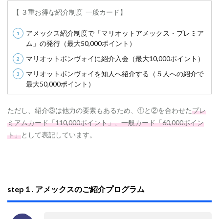
介
【 ３重お得な紹介制度 一般カード】
プ
ロ
アメックス紹介制度で「マリオットアメックス・プレミア
グ
ラ
ム」の発行（最大50,000ポイント）
ム
マリオットボンヴォイに紹介入会（最大10,000ポイント）
1.2
マリオットボンヴォイを知人へ紹介する（５人への紹介で
s
最大50,000ポイント）
t
e
p
ただし、紹介③は他力の要素もあるため、①と②を合わせた
プレ
２
.
ミアムカード「110,000ポイント」、一般カード「60,000ポイン
マ
ト」
として表記しています。
リ
オ
ッ
ト
の
紹
step１. アメックスのご紹介プログラム
介
を
受
け