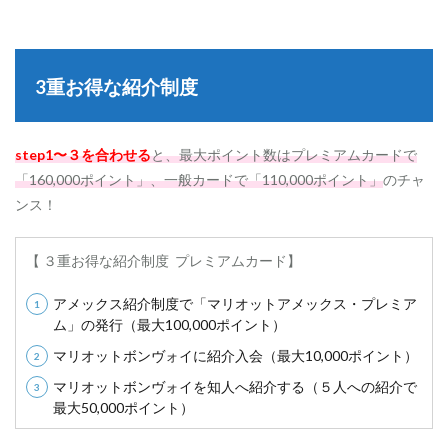
3
重
お
得
3重お得な紹介制度
な
紹
介
制
step1〜３を合わせる
と、最大ポイント数はプレミアムカードで
度
「160,000ポイント」、一般カードで「110,000ポイント」
のチャ
1.1
ンス！
s
t
e
【 ３重お得な紹介制度 プレミアムカード】
p
１
.
アメックス紹介制度で「マリオットアメックス・プレミア
ア
ム」の発行（最大100,000ポイント）
メ
ッ
マリオットボンヴォイに紹介入会（最大10,000ポイント）
ク
マリオットボンヴォイを知人へ紹介する（５人への紹介で
ス
最大50,000ポイント）
の
ご
紹