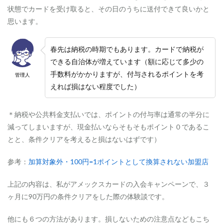
典
状態でカードを受け取ると、その日のうちに送付できて良いかと
6
思います。
安
心
と
春先は納税の時期でもあります。カードで納税が
充
できる自治体が増えています（額に応じて多少の
実
手数料がかかりますが、付与されるポイントを考
の
管理人
補
えれば損はない程度でした）
償
6.1
＊納税や公共料金支払いでは、ポイントの付与率は通常の半分に
プ
減ってしまいますが、現金払いならそもそもポイント０であるこ
レ
ミ
とと、条件クリアを考えると損はないはずです）
ア
ム
参考：
加算対象外・100円=1ポイントとして換算されない加盟店
カ
ー
ド
上記の内容は、私がアメックスカードの入会キャンペーンで、３
の
ヶ月に90万円の条件クリアをした際の体験談です。
補
償
他にも６つの方法があります。損しないための注意点などもこち