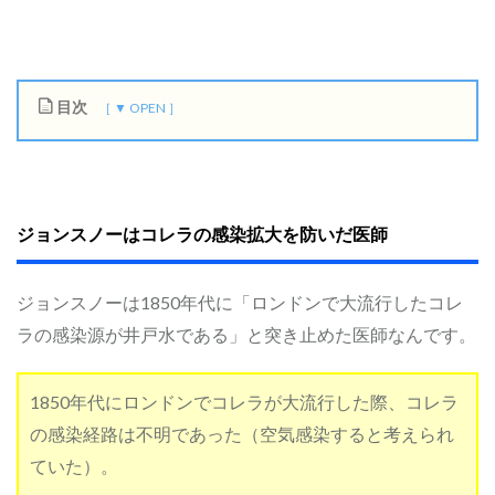
目次
1
ジ
ョ
ン
ス
ジョンスノーはコレラの感染拡大を防いだ医師
ノ
ー
は
コ
ジョンスノーは1850年代に「ロンドンで大流行したコレ
レ
ラの感染源が井戸水である」と突き止めた医師なんです。
ラ
の
感
染
1850年代にロンドンでコレラが大流行した際、コレラ
拡
の感染経路は不明であった（空気感染すると考えられ
大
を
ていた）。
防