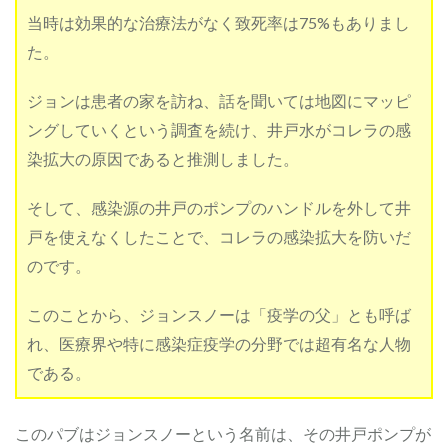
い
だ
当時は効果的な治療法がなく致死率は75%もありまし
医
た。
師
2
ジョンは患者の家を訪ね、話を聞いては地図にマッピ
昔
の
ングしていくという調査を続け、井戸水がコレラの感
階
染拡大の原因であると推測しました。
級
社
会
そして、感染源の井戸のポンプのハンドルを外して井
の
名
戸を使えなくしたことで、コレラの感染拡大を防いだ
残
のです。
が
残
っ
このことから、ジョンスノーは「疫学の父」とも呼ば
て
れ、医療界や特に感染症疫学の分野では超有名な人物
い
る
である。
伝
統
的
このパブはジョンスノーという名前は、その井戸ポンプが
な