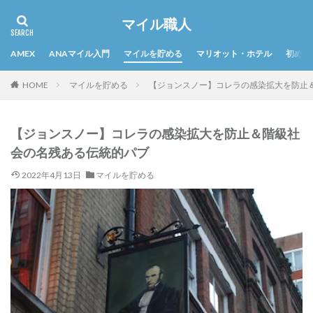
マイル職人
AMEX
ANAマイル入門
マイルを貯める
マリオット・ホテル
初めて
HOME
マイルを貯める
【ジョンスノー】コレラの感染拡大を防止
【ジョンスノー】コレラの感染拡大を防止＆階級社
会の名残ある伝統的パブ
2022年4月13日
マイルを貯める