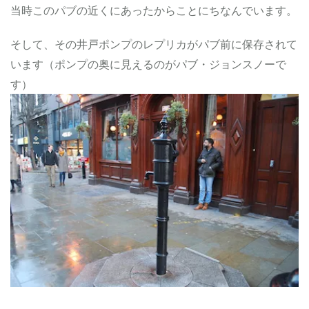
パ
当時このパブの近くにあったからことにちなんでいます。
ブ
3
そして、その井戸ポンプのレプリカがパブ前に保存されて
ま
と
います（ポンプの奥に見えるのがパブ・ジョンスノーで
め
す）